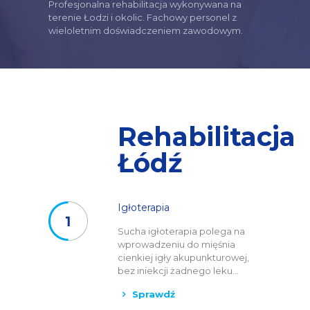
Profesjonalna rehabilitacja wykonywana na
terenie Łodzi i okolic. Fachowy personel z
wieloletnim doświadczeniem zawodowym.
Rehabilitacja
Łódź
Igłoterapia
Sucha igłoterapia polega na
wprowadzeniu do mięśnia
cienkiej igły akupunkturowej,
bez iniekcji żadnego leku...
Sprawdź