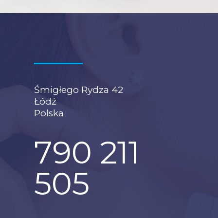
Śmigłego Rydza 42
Łódź
Polska
790 211
505